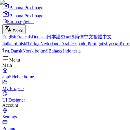
Banana Pro Image
Banana Pro Image
Strona główna
Polski
English
Français
Deutsch
日本語
한국인
简体中文
繁體中文
Italiano
Polski
Türkçe
Nederlands
Arabic
español
Português
Русский
ภา
ไทย
Dansk
Norsk bokmål
Bahasa Indonesia
Menu
Main
appSidebar.home
My Projects
UI Designer
Account
Settings
Pricing