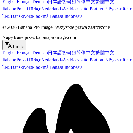
English
Français
Deutsch
日本語
한국인
简体中文
繁體中文
Italiano
Polski
Türkçe
Nederlands
Arabic
español
Português
Русский
ภา
ไทย
Dansk
Norsk bokmål
Bahasa Indonesia
©
2026
Banana Pro Image
.
Wszystkie prawa zastrzeżone
Napędzane przez bananaproimage.com
Polski
English
Français
Deutsch
日本語
한국인
简体中文
繁體中文
Italiano
Polski
Türkçe
Nederlands
Arabic
español
Português
Русский
ภา
ไทย
Dansk
Norsk bokmål
Bahasa Indonesia