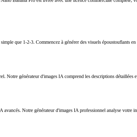
ano Banana Pro est livrée avec une licence commerciale complète, vou
 simple que 1-2-3. Commencez à générer des visuels époustouflants en
l. Notre générateur d'images IA comprend les descriptions détaillées et 
 avancés. Notre générateur d'images IA professionnel analyse votre invi