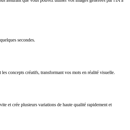
s assurant que vous pouvez utiliser vos images générées par l'IA à
 quelques secondes.
les concepts créatifs, transformant vos mots en réalité visuelle.
te et crée plusieurs variations de haute qualité rapidement et