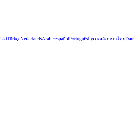
lski
Türkçe
Nederlands
Arabic
español
Português
Русский
ภาษาไทย
Dan