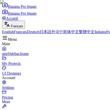
Banana Pro Image
Banana Pro Image
Accueil
Français
English
Français
Deutsch
日本語
한국인
简体中文
繁體中文
Italiano
Po
Menu
Main
appSidebar.home
My Projects
UI Designer
Account
Settings
Pricing
More