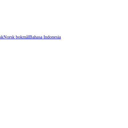
sk
Norsk bokmål
Bahasa Indonesia